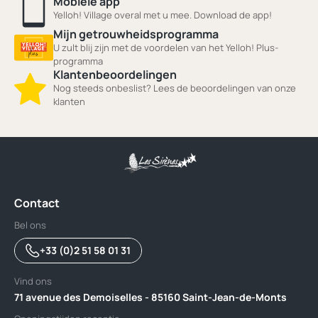
Mobiele app
Yelloh! Village overal met u mee. Download de app!
Mijn getrouwheidsprogramma
U zult blij zijn met de voordelen van het Yelloh! Plus-
programma
Klantenbeoordelingen
Nog steeds onbeslist? Lees de beoordelingen van onze
klanten
Contact
Bel ons
+33 (0)2 51 58 01 31
Vind ons
71 avenue des Demoiselles - 85160 Saint-Jean-de-Monts