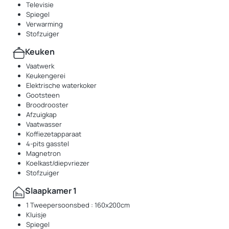
Televisie
Spiegel
Verwarming
Stofzuiger
Keuken
Vaatwerk
Keukengerei
Elektrische waterkoker
Gootsteen
Broodrooster
Afzuigkap
Vaatwasser
Koffiezetapparaat
4-pits gasstel
Magnetron
Koelkast/diepvriezer
Stofzuiger
Slaapkamer 1
1 Tweepersoonsbed : 160x200cm
Kluisje
Spiegel