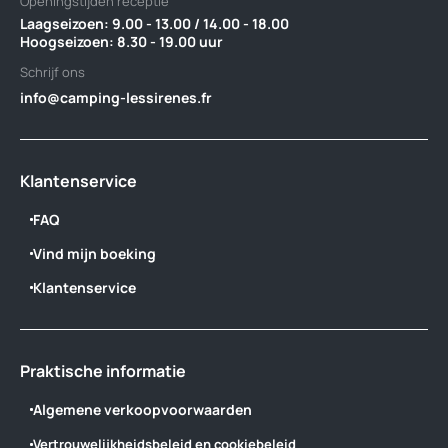
Openingstijden receptie
Laagseizoen: 9.00 - 13.00 / 14.00 - 18.00 ‎ ‎ ‎ ‎ ‎ ‎ ‎ ‎ ‎ ‎ ‎ ‎ ‎ ‎ ‎ ‎ ‎ ‎ ‎ ‎ ‎ ‎ ‎ ‎ ‎ ‎ ‎ ‎ ‎ ‎ ‎ ‎ ‎ ‎ ‎ ‎ ‎ ‎ ‎ ‎ ‎ ‎ ‎ ‎‎ ‎
‎Hoogseizoen: 8.30 - 19.00 uur
Schrijf ons
info@camping-lessirenes.fr
Klantenservice
FAQ
Vind mijn boeking
Klantenservice
Praktische informatie
Algemene verkoopvoorwaarden
Vertrouwelijkheidsbeleid en cookiebeleid