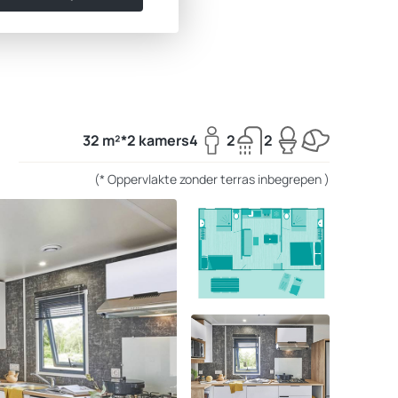
32 m²*
2 kamers
4
2
2
(* Oppervlakte zonder terras inbegrepen )