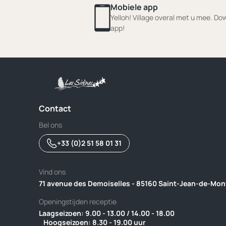
Mobiele app
Yelloh! Village overal met u mee. D
app!
Contact
Bel ons
+33 (0)2 51 58 01 31
Vind ons
71 avenue des Demoiselles - 85160 Saint-Jean-de-Mon
Openingstijden receptie
Laagseizoen: 9.00 - 13.00 / 14.00 - 18.00 ‎ ‎ ‎ ‎ ‎ ‎ ‎ ‎ ‎ ‎ ‎ ‎ ‎ ‎ ‎ ‎ ‎ ‎ ‎ ‎ ‎ ‎ ‎ ‎ ‎ ‎ ‎ ‎ ‎ ‎ ‎ ‎ ‎ ‎ ‎ ‎ ‎ ‎
‎ ‎‎ ‎ ‎Hoogseizoen: 8.30 - 19.00 uur