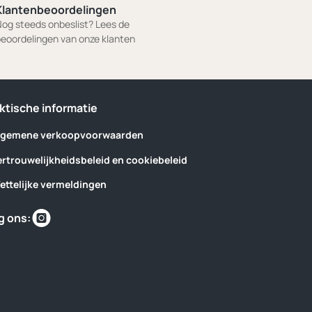
Klantenbeoordelingen
og steeds onbeslist? Lees de
eoordelingen van onze klanten
ktische informatie
lgemene verkoopvoorwaarden
ertrouwelijkheidsbeleid en cookiebeleid
ettelijke vermeldingen
Vind
g ons:
ons
op