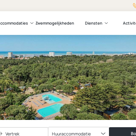
ccommodaties
Zwemmogelijkheden
Diensten
Activi
Bo
Vertrek
Huuraccommodatie