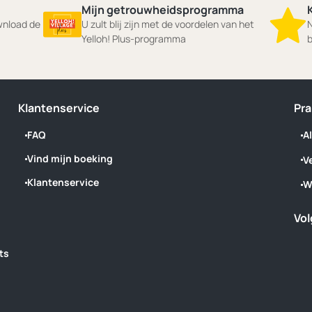
Mijn getrouwheidsprogramma
ownload de
U zult blij zijn met de voordelen van het
N
Yelloh! Plus-programma
b
Klantenservice
Pra
FAQ
A
Vind mijn boeking
V
Klantenservice
W
Vol
ts
 ‎ ‎ ‎ ‎