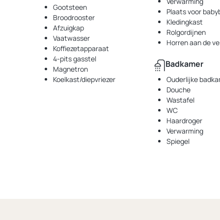
Verwarming
Gootsteen
Plaats voor baby
Broodrooster
Kledingkast
Afzuigkap
Rolgordijnen
Vaatwasser
Horren aan de ve
Koffiezetapparaat
4-pits gasstel
Badkamer
Magnetron
Koelkast/diepvriezer
Ouderlijke badk
Douche
Wastafel
WC
Haardroger
Verwarming
Spiegel